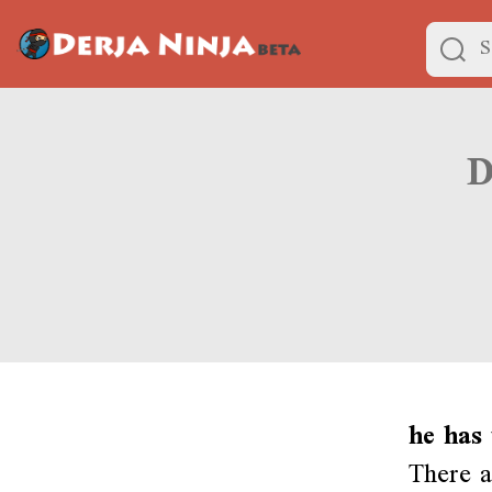
De
he has 
There a