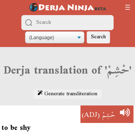
Search
Derja translation of 'حْشِمْ'
Generate transliteration
(ADJ)
حْشِمْ
to be shy