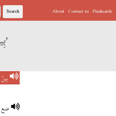
Search
About
Contact us
Flashcards
Derja translation of 'بِينْ مُعَقْفَيْنْ'
بِينْ م
ضع ا