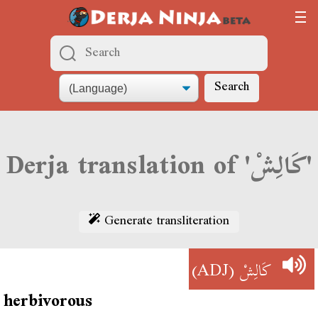
Search
Derja translation of 'كَالِشْ'
Generate transliteration
(ADJ)
كَالِشْ
herbivorous