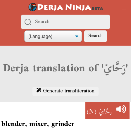
Search
Derja translation of 'رَحَّايْ'
Generate transliteration
(N)
رَحَّايْ
blender, mixer, grinder