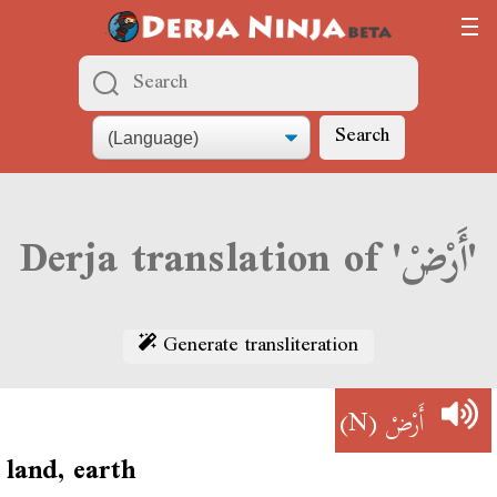
Search
Derja translation of 'أَرْضْ'
Generate transliteration
(N)
أَرْضْ
land, earth