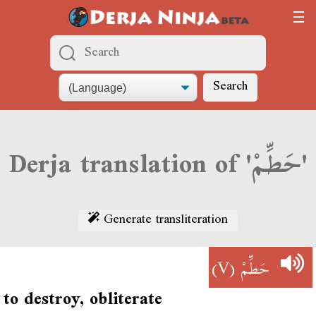
Search
Derja translation of 'حَطِّمْ'
Generate transliteration
(V)
حَطِّمْ
to destroy, obliterate