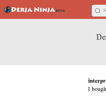
interp
I bough