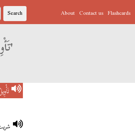
Search
About
Contact us
Flashcards
Derja translation of 'تَأْوِيلْ الأَحْلَامْ'
تَأْوِي
شريت