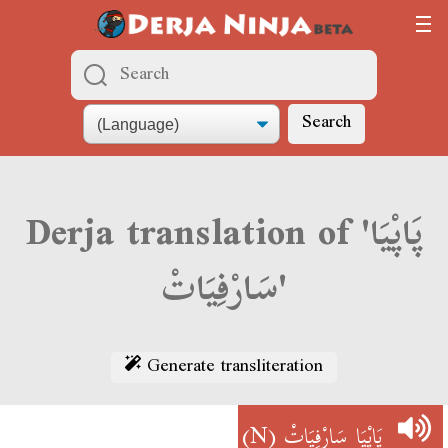
Search
Derja translation of 'پَاپْيَا
سَارْفِيَاتْ'
Generate transliteration
(N)
پَاپْيَا سَارْفِيَاتْ