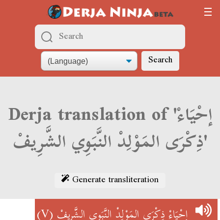
Search
Derja translation of 'إحْيَاءْ
ذِكْرَى المَوْلِدْ النَّبَوِي الشَّرِيفْ'
Generate transliteration
(V)
إحْيَاءْ ذِكْرَى المَوْلِدْ النَّبَوِي الشَّرِيفْ