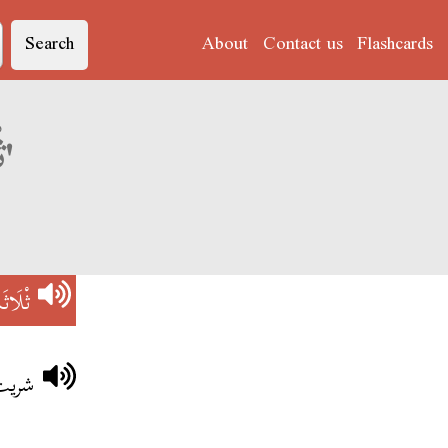
Search
About
Contact us
Flashcards
Derja translation of 'ثْلَاثَمْيَاتْ'
ثْلَاثَ
شريت