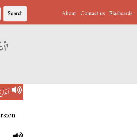
Search
About
Contact us
Flashcards
Derja translation of 'أعْلَنْ إيمَانُو'
أعْلَن
rsion