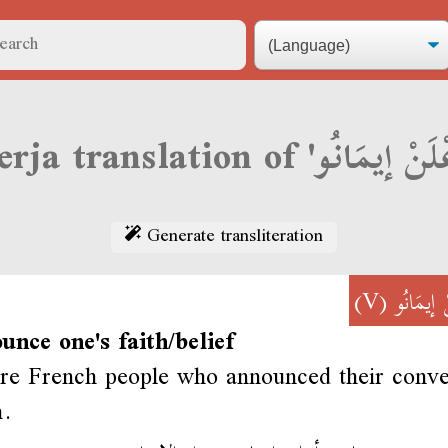
Generate transliteration
(V)
ْ إيمَانُو
unce one's faith/belief
re French people who announced their conve
m.