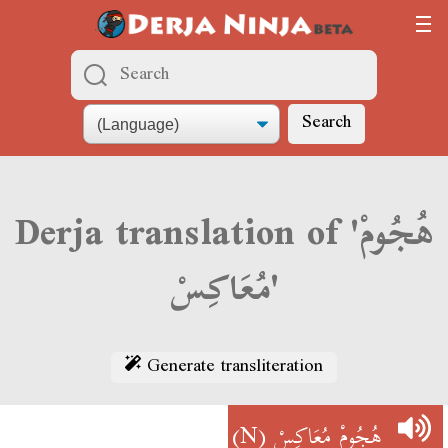
Search
Derja translation of 'هُجُومْ
مُعَاكِسْ'
Generate transliteration
(N)
هُجُومْ مُعَاكِسْ