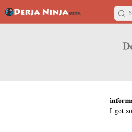
inform
I got s