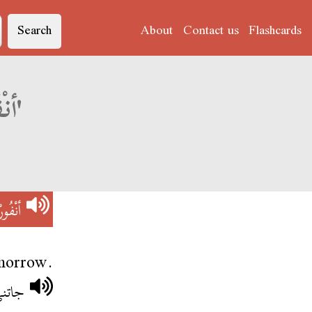
Search
About
Contact us
Flashcards
Derja translation of 'أنْفُورْمَاسْيُونْ'
أنْفُور
omorrow.
جاتن.