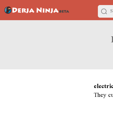
electri
They cu