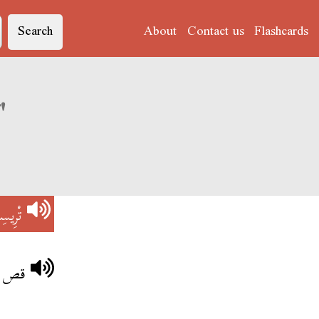
Search
About
Contact us
Flashcards
Derja translation of 'تْرِيسِيتِي'
تْرِيس
قص عل