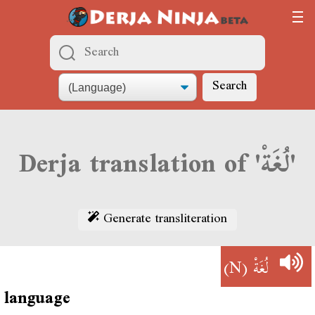
Search
Derja translation of 'لُغَةْ'
Generate transliteration
(N)
لُغَةْ
language