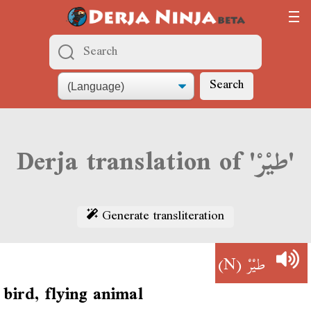
Search
Derja translation of 'طيْرْ'
Generate transliteration
(N)
طيْرْ
bird, flying animal