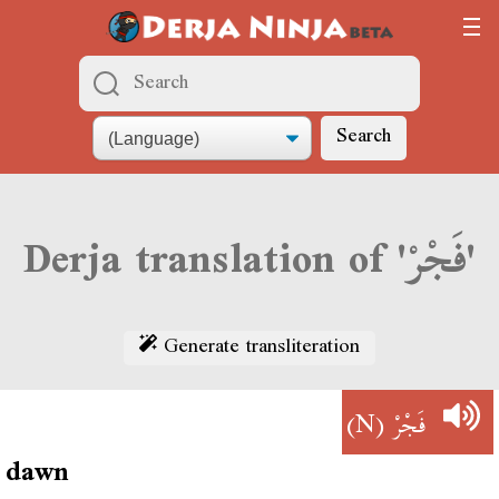
Search
Derja translation of 'فَجْرْ'
Generate transliteration
(N)
فَجْرْ
dawn