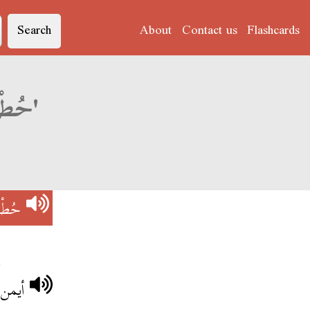
Search
About
Contact us
Flashcards
Derja translation of 'حُطْهَا فِي رَاسُو'
حُطْه
.
أيمن