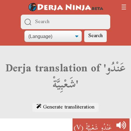
Search
Derja translation of 'عَنْدُو
شَعْبِيَّةْ'
Generate transliteration
(V)
عَنْدُو شَعْبِيَّةْ