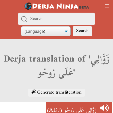
Search
Derja translation of 'زَوَّالِي
عَلَى رُوحُو'
Generate transliteration
(ADJ)
زَوَّالِي عَلَى رُوحُو