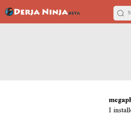
megaph
I instal