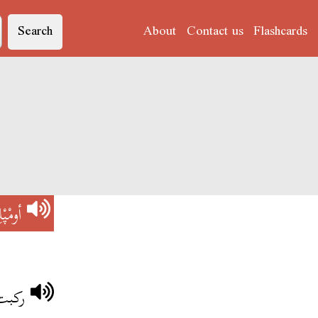
Search
About
Contact us
Flashcards
أومْپْ
ركبت 