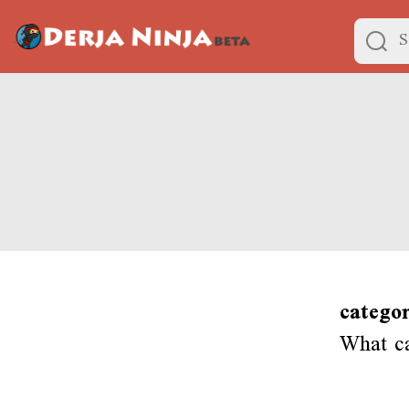
catego
What ca