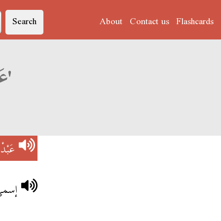
Search
About
Contact us
Flashcards
Derja translation of 'عَبْدْ السَتَّارْ'
عَبْدْ 
إسمي