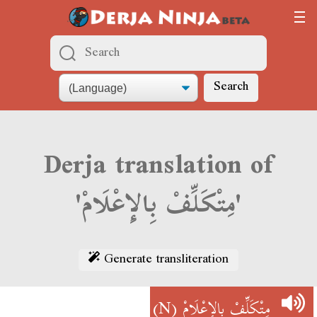
Search
Derja translation of
'مِتْكَلِّفْ بِالإِعْلَامْ'
Generate transliteration
(N)
مِتْكَلِّفْ بِالإِعْلَامْ