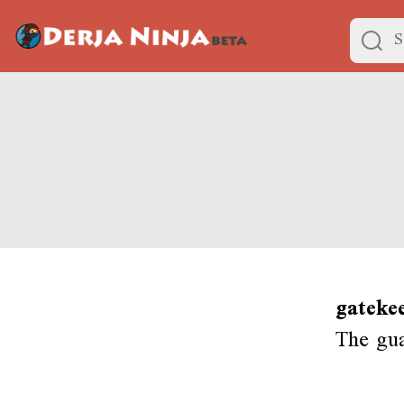
gateke
The gua