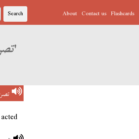
Search
About
Contact us
Flashcards
Derja translation of 'تصرف بوحشية'
تصر
 acted