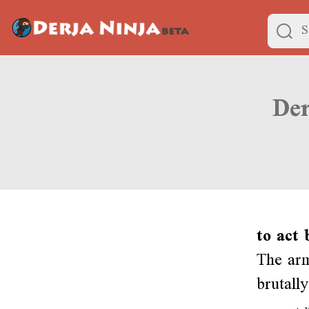
to act 
The arm
brutall