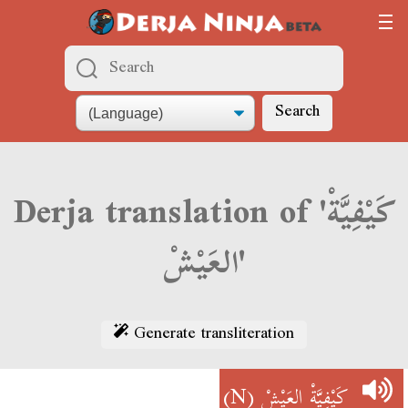
Search
Derja translation of 'كَيْفِيَّةْ
العَيْشْ'
Generate transliteration
(N)
كَيْفِيَّةْ العَيْشْ