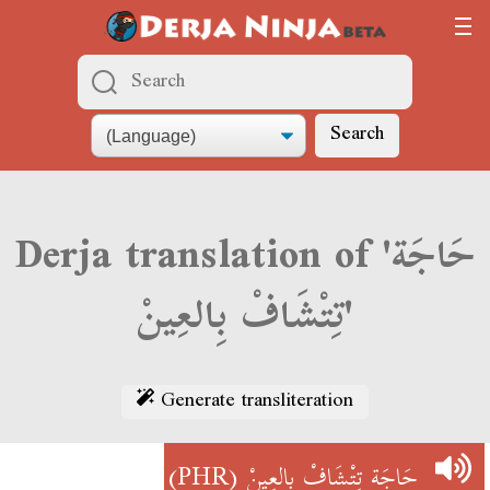
Search
Derja translation of 'حَاجَة
تِتْشَافْ بِالعِينْ'
Generate transliteration
(PHR)
حَاجَة تِتْشَافْ بِالعِينْ