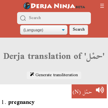
Search
Derja translation of 'حمْل'
Generate transliteration
(N)
حمْل
1.
pregnancy