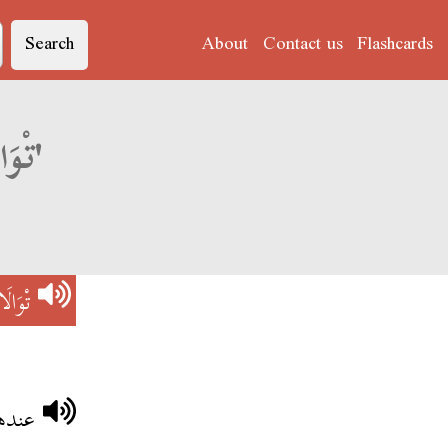
Search
About
Contact us
Flashcards
Derja translation of 'تْوَالَاتْ عَرْبِي'
تْوَال
عنده