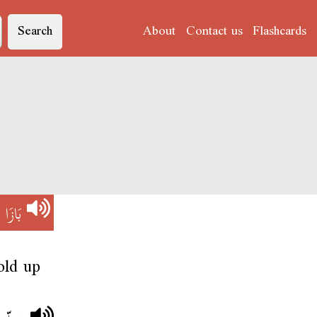
Search
About
Contact us
Flashcards
N)
بَازَا
old up