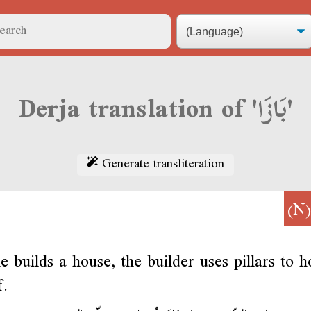
Derja translation of 'بَازَا'
Generate transliteration
(
 builds a house, the builder uses pillars to h
f.