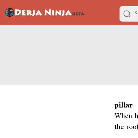
pillar
When he
the roo