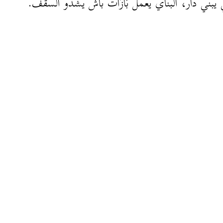
ّي يبني دار، البنّاي يعمل بَازَاتْ باش يشدّو السقف