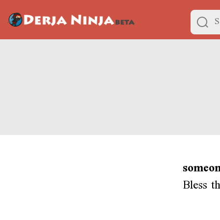
someon
Bless t