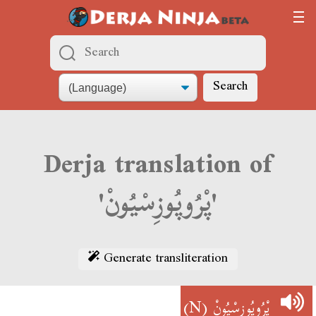
Search
Derja translation of
'پْرُوپُوزِسْيُونْ'
Generate transliteration
(N)
پْرُوپُوزِسْيُونْ