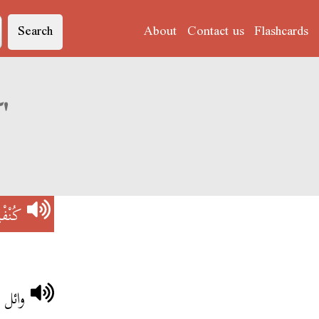
Search
About
Contact us
Flashcards
Derja translation of 'كُنْفْيُونْسْ'
كُنْفْ
وائل 