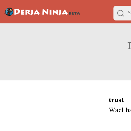
trust
Wael ha