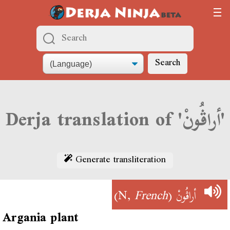
Search
Derja translation of 'أراڨُونْ'
Generate transliteration
)
French
(N,
أراڨُونْ
Argania plant