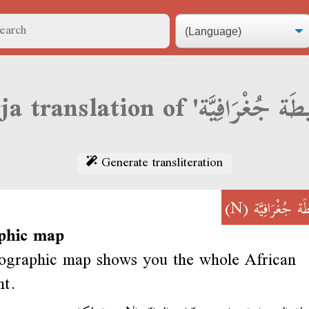
Generate transliteration
(N)
ة جُغْرَافِيَّة
phic map
ographic map shows you the whole African
nt.