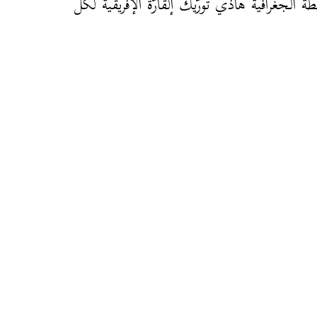
طة الجغرافية هاذي تورّيك إلقارّة الإفريقية لكل