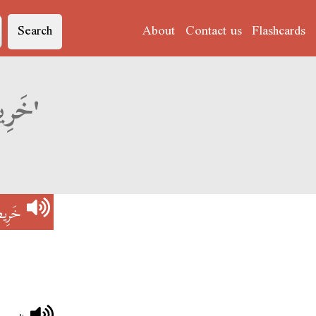
Search
About
Contact us
Flashcards
Derja translation of 'خَرِيطَة جُغْرَافِيَّة'
خَرِيطَ