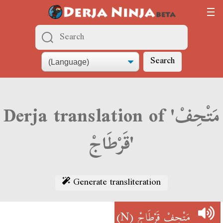
Search
Derja translation of 'مَتْحِفْ
قَرْطَاجْ'
Generate transliteration
(N)
مَتْحِفْ قَرْطَاجْ