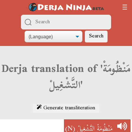
Search
Derja translation of 'مَنْظُومَةْ
التَّشْغِيلْ'
Generate transliteration
(N)
مَنْظُومَةْ التَّشْغِيلْ