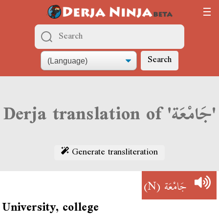
Search
Derja translation of 'جَامْعَة'
Generate transliteration
(N)
جَامْعَة
University, college