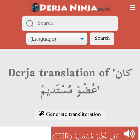
Search
Derja translation of 'كان
عُضْوْ مُسْتَديمْ'
Generate transliteration
(PHR)
كان عُضْوْ مُسْتَديمْ